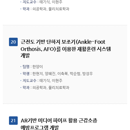
지도교수
: 태기식, 이현주
학과
: 의공학과, 물리치료학과
 근전도 기반 단하지 보조기(Ankle-Foot 
20
Orthosis, AFO)를 이용한 재활훈련 시스템 
개발
팀명
: 한양이
학생
: 한현지, 양혜진, 이축복, 박순범, 방성우
지도교수
: 태기식, 이현주
학과
: 의공학과, 물리치료학과
 AR기반 미디어 파이프 활용 근감소증 
21
예방프로그램 개발