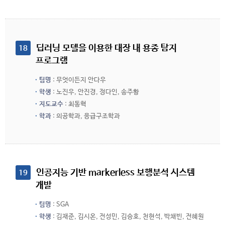
 딥러닝 모델을 이용한 대장 내 용종 탐지 
18
프로그램
팀명
: 무엇이든지 안다우
학생
: 노진우, 안진경, 정다인, 송주황
지도교수
: 최동혁
학과
: 의공학과, 응급구조학과
 인공지능 기반 markerless 보행분석 시스템 
19
개발
팀명
: SGA
학생
: 김재준, 김시온, 전성민, 김승호, 천현석, 박채빈, 전혜원