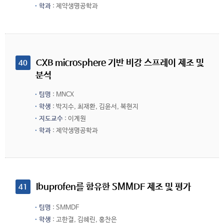
학과
: 제약생명공학과
 CXB microsphere 기반 비강 스프레이 제조 및 
40
분석
팀명
: MNCX
학생
: 박지수, 최재환, 김윤서, 복현지
지도교수
: 이계원
학과
: 제약생명공학과
 Ibuprofen를 함유한 SMMDF 제조 및 평가
41
팀명
: SMMDF
학생
: 고한결, 김혜린, 홍찬은