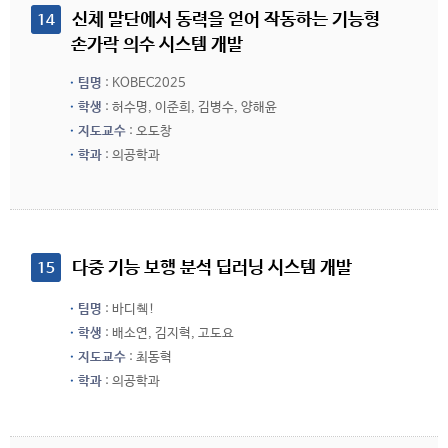
 신체 말단에서 동력을 얻어 작동하는 기능형 
14
손가락 의수 시스템 개발
팀명
: KOBEC2025
학생
: 허수명, 이준희, 김병수, 양해윤
지도교수
: 오도창
학과
: 의공학과
 다중 기능 보행 분석 딥러닝 시스템 개발
15
팀명
: 바디췍!
학생
: 배소연, 김지혁, 고도요
지도교수
: 최동혁
학과
: 의공학과