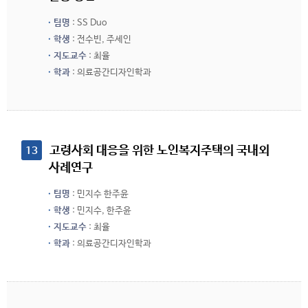
팀명
: SS Duo
학생
: 전수빈, 주세인
지도교수
: 최율
학과
: 의료공간디자인학과
 고령사회 대응을 위한 노인복지주택의 국내외 
13
사례연구
팀명
: 민지수 한주윤
학생
: 민지수, 한주윤
지도교수
: 최율
학과
: 의료공간디자인학과