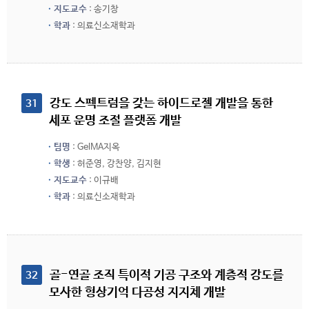
지도교수
: 송기창
학과
: 의료신소재학과
 강도 스펙트럼을 갖는 하이드로젤 개발을 통한 
31
세포 운명 조절 플랫폼 개발
팀명
: GelMA지옥
학생
: 허준영, 강찬양, 김지현
지도교수
: 이규배
학과
: 의료신소재학과
 골-연골 조직 특이적 기공 구조와 계층적 강도를 
32
모사한 형상기억 다공성 지지체 개발