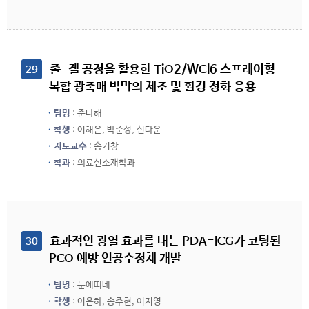
 졸-겔 공정을 활용한 TiO2/WCl6 스프레이형 
29
복합 광촉매 박막의 제조 및 환경 정화 응용
팀명
: 준다해
학생
: 이해은, 박준성, 신다운
지도교수
: 송기창
학과
: 의료신소재학과
 효과적인 광열 효과를 내는 PDA-ICG가 코팅된 
30
PCO 예방 인공수정체 개발
팀명
: 눈에띠네
학생
: 이은하, 송주현, 이지영