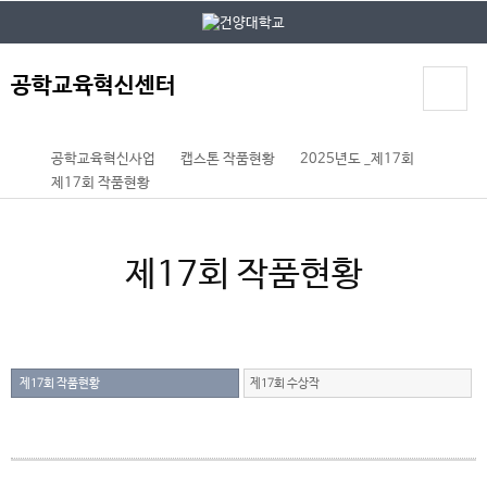
본문 바로가기
대메뉴 바로가기
공학교육혁신센터
공학교육혁신사업
캡스톤 작품현황
2025년도 _제17회
제17회 작품현황
제17회 작품현황
제17회 작품현황
제17회 수상작