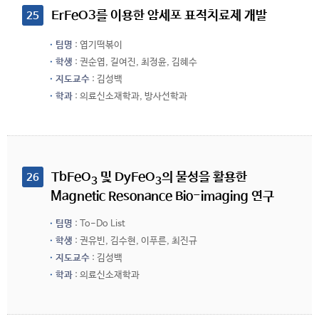
 ErFeO3를 이용한 암세포 표적치료제 개발
25
팀명
: 엽기떡볶이
학생
: 권순엽, 길여진, 최정윤, 김혜수
지도교수
: 김성백
학과
: 의료신소재학과, 방사선학과
 TbFeO
 및 DyFeO
의 물성을 활용한 
26
3
3
Magnetic Resonance Bio-imaging 연구
팀명
: To-Do List
학생
: 권유빈, 김수현, 이푸른, 최진규
지도교수
: 김성백
학과
: 의료신소재학과