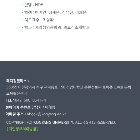
팀명
: HDE
학생
: 한지연, 정세은, 김유진, 이채은
지도교수
: 조성완
학과
: 제약생명공학과, 의료신소재학과
메디컬캠퍼스 :
35365 대전광역시 서구 관저동로 158 건양대학교 죽헌정보관 로비층 L04호 공학
교육혁신센터
TEL :
042-600-8541~4
홈페이지 콘텐츠 담당자 :
이태영
이메일 주소 :
abeek@konyang.ac.kr
COPYRIGHT(C)
KONYANG UNIVERSITY.
ALL RIGHTS RESERVED.
[ 개인정보처리방침 ]