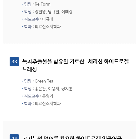
팀명
: Re:Form
학생
: 정현영, 남규현, 이태경
지도교수
: 이규배
학과
: 의료신소재학과
 녹차추출물을 함유한 키토산-세리신 하이드로겔 
33
드레싱
팀명
: Green Tea
학생
: 송은찬, 이용재, 정지훈
지도교수
: 홍영기
학과
: 의료신소재학과