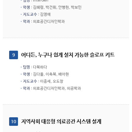
팀명
: InterGen
학생
: 김혜령, 박건휘, 안병헌, 박보민
지도교수
: 김영애
학과
: 의료공간디자인학과
 어디든, 누구나 쉽게 설치 가능한 슬로프 키트
9
팀명
: 다복하다
학생
: 김다올, 이축복, 배아현
지도교수
: 이종세, 오도창
학과
: 의료공간디자인학과, 의공학과
 지역사회 대응형 의료공간 시스템 설계
10