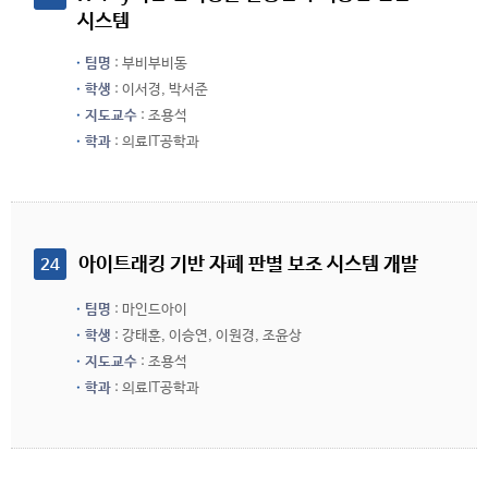
시스템
팀명
: 부비부비동
학생
: 이서경, 박서준
지도교수
: 조용석
학과
: 의료IT공학과
 아이트래킹 기반 자폐 판별 보조 시스템 개발
24
팀명
: 마인드아이
학생
: 강태훈, 이승연, 이원경, 조윤상
지도교수
: 조용석
학과
: 의료IT공학과