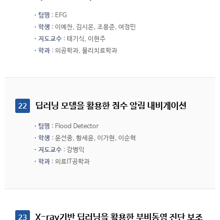
팀명
: EFG
학생
: 이예찬, 김시온, 조용준, 여정민
지도교수
: 태기식, 이현주
학과
: 의공학과, 물리치료학과
 딥러닝 모델을 활용한 침수 알림 내비게이션
22
팀명
: Flood Detector
학생
: 윤선중, 황세윤, 이가현, 이순혁
지도교수
: 강병익
학과
: 의료IT공학과
 X-ray기반 딥러닝을 활용한 부비동염 진단 보조 
23