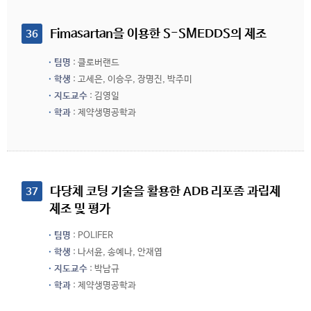
 Fimasartan을 이용한 S-SMEDDS의 제조
36
팀명
: 클로버랜드
학생
: 고세은, 이승우, 장명진, 박주미
지도교수
: 김영일
학과
: 제약생명공학과
 다당체 코팅 기술을 활용한 ADB 리포좀 과립제 
37
제조 및 평가
팀명
: POLIFER
학생
: 나서윤, 송예나, 안재엽
지도교수
: 박남규
학과
: 제약생명공학과