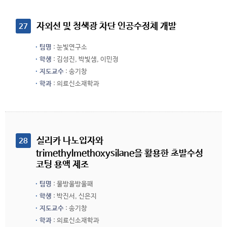
 자외선 및 청색광 차단 인공수정체 개발
27
팀명
: 눈빛연구소
학생
: 김성진, 박빛샘, 이민정
지도교수
: 송기창
학과
: 의료신소재학과
 실리카 나노입자와 
28
trimethylmethoxysilane을 활용한 초발수성 
코팅 용액 제조
팀명
: 물방울방울패
학생
: 박진서, 신은지
지도교수
: 송기창
학과
: 의료신소재학과