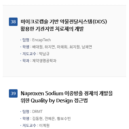
 마이크로캡슐 기반 약물전달시스템(DDS) 
38
활용한 기관지염 치료제의 개발
팀명
: EncapTech
학생
: 배대원, 하지연, 마채희, 최지원, 남채연
지도교수
: 박남규
학과
: 제약생명공학과
 Naproxen Sodium 이중방출 정제의 개발을 
39
위한 Quality by Design 접근법
팀명
: DRMT
학생
: 김동현, 전예은, 황보수빈
지도교수
: 이계원