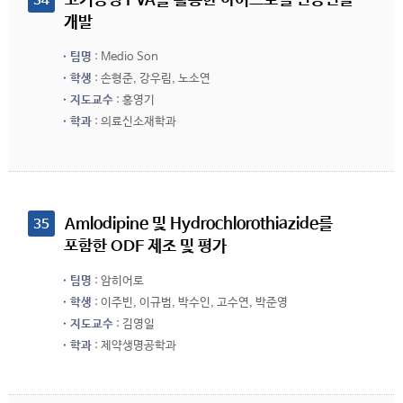
 고기능성 PVA를 활용한 하이드로겔 인공연골 
34
개발
팀명
: Medio Son
학생
: 손형준, 강우림, 노소연
지도교수
: 홍영기
학과
: 의료신소재학과
 Amlodipine 및 Hydrochlorothiazide를 
35
포함한 ODF 제조 및 평가
팀명
: 암히어로
학생
: 이주빈, 이규범, 박수인, 고수연, 박준영
지도교수
: 김영일
학과
: 제약생명공학과